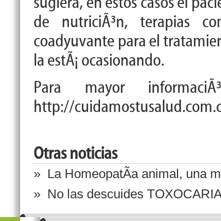
sugiera, en estos casos el paci
de nutrici
Ã³
n, terapias co
coadyuvante para el tratamien
la est
Ã¡
ocasionando.
Para mayor informaci
Ã
http://cuidamostusalud.com.c
Otras noticias
» La HomeopatÃ­a animal, una me
» No las descuides TOXOCAR