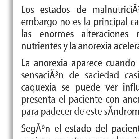
Los estados de malnutrici
Ã
embargo no es la principal ca
las enormes alteraciones 
nutrientes y la anorexia aceler
La anorexia aparece cuando
sensaci
Ã³
n de saciedad cas
caquexia se puede ver inf
presenta el paciente con ano
para padecer de este s
Ã­
ndrom
Seg
Ãº
n el estado del pacie