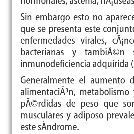
hormonales, astenia, n
Ã¡
useas
Sin embargo esto no aparece
que se presenta este conjunt
enfermedades virales, c
Ã¡
nc
bacterianas y tambi
Ã©
n 
inmunodeficiencia adquirida (
Generalmente el aumento de
alimentaci
Ã³
n, metabolismo 
p
Ã©
rdidas de peso que son 
musculares y adiposo preval
este s
Ã­
ndrome.