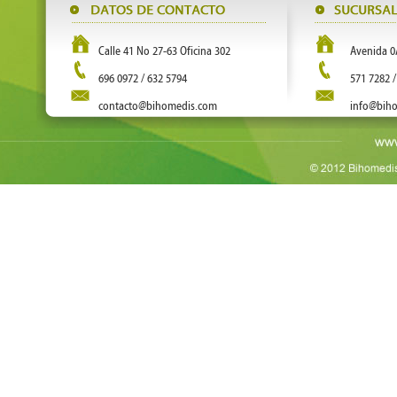
Calle 41 No 27-63 Oficina 302
Avenida 0
696 0972 / 632 5794
571 7282 /
contacto@bihomedis.com
info@bih